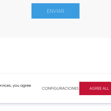
ENVIAR
ervices, you agree
CONFIGURACIONES
AGREE ALL
Contacto
Sobre
Términos & Condicione
Fast Lane
Imprint
Group