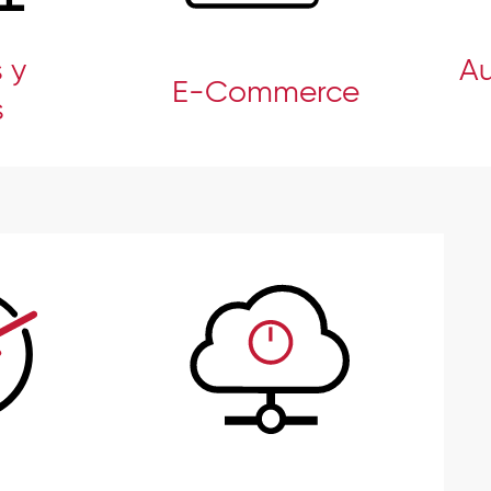
 y
Au
E-Commerce
s