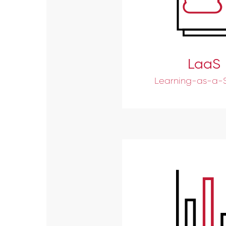
LaaS
Learning-as-a-S