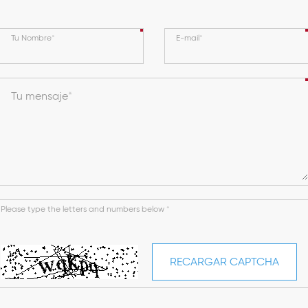
Tu Nombre
E-mail
Tu mensaje
Please type the letters and numbers below
RECARGAR CAPTCHA