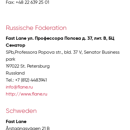
Fax: +48 22 639 25 01
Russische Föderation
Fast Lane ул. Профессора Попова д. 37, лит. В, БЦ
Сенатор
SPb,Professora Popova str., bld. 37 V, Senator Business
park
197022 St. Petersburg
Russland
Tel.: +7 (812) 4483941
info@flane.ru
http://www.flane.ru
Schweden
Fast Lane
Årstaängsvägen 21 B