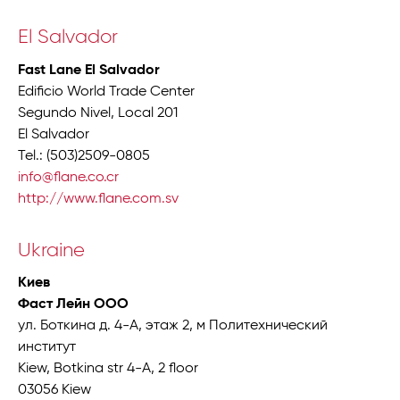
El Salvador
Fast Lane El Salvador
Edificio World Trade Center
Segundo Nivel, Local 201
El Salvador
Tel.: (503)2509-0805
info@flane.co.cr
http://www.flane.com.sv
Ukraine
Киев
Фаст Лейн ООО
ул. Боткина д. 4-A, этаж 2, м Политехнический
институт
Kiew, Botkina str 4-A, 2 floor
03056 Kiew