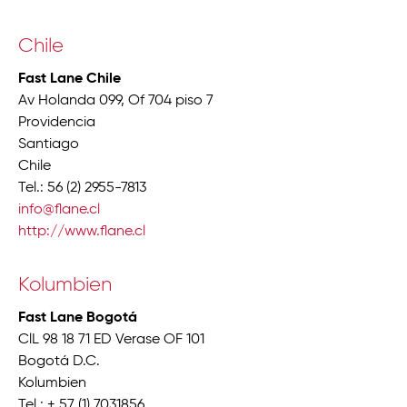
Chile
Fast Lane Chile
Av Holanda 099, Of 704 piso 7
Providencia
Santiago
Chile
Tel.: 56 (2) 2955-7813
info@flane.cl
http://www.flane.cl
Kolumbien
Fast Lane Bogotá
ClL 98 18 71 ED Verase OF 101
Bogotá D.C.
Kolumbien
Tel.: + 57 (1) 7031856