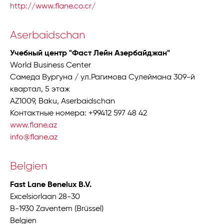
http://www.flane.co.cr/
Aserbaidschan
Учебный центр "Фаст Лейн Азербайджан"
World Business Center
Самеда Вургуна / ул.Рагимова Сулеймана 309-й
квартал, 5 этаж
AZ1009, Baku, Aserbaidschan
Контактные номера: +99412 597 48 42
www.flane.az
info@flane.az
Belgien
Fast Lane Benelux B.V.
Excelsiorlaan 28-30
B-1930 Zaventem (Brüssel)
Belgien