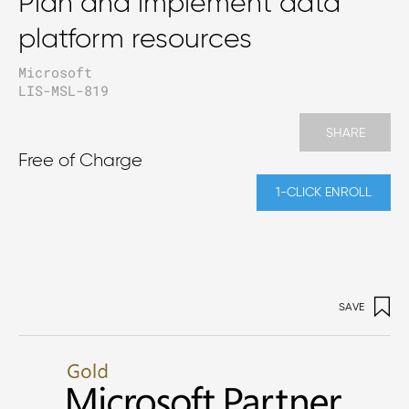
Plan and implement data
platform resources
Microsoft
LIS-MSL-819
SHARE
Free of Charge
1-CLICK ENROLL
SAVE