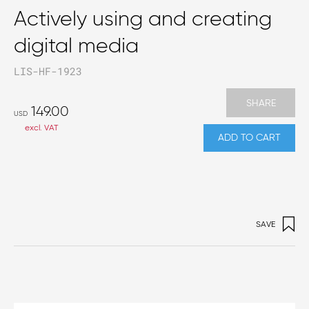
Actively using and creating
digital media
LIS-HF-1923
SHARE
149.00
USD
excl. VAT
ADD TO CART
SAVE