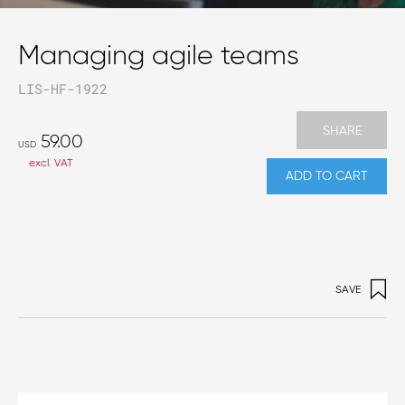
Managing agile teams
LIS-HF-1922
SHARE
59.00
USD
excl. VAT
ADD TO CART
SAVE