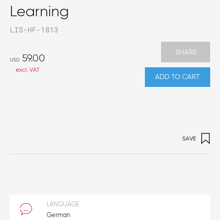
Learning
LIS-HF-1813
SHARE
59.00
USD
excl. VAT
ADD TO CART
SAVE
LANGUAGE
German