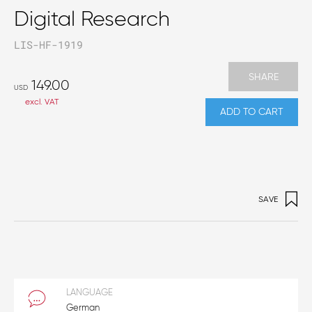
Digital Research
LIS-HF-1919
SHARE
149.00
USD
excl. VAT
ADD TO CART
SAVE
LANGUAGE
German