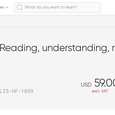
ses
Reading, understanding, r
59.0
USD
LIS-HF-1859
excl. VAT