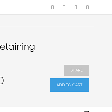
MY CART
Language
etaining
SHARE
0
ADD TO CART