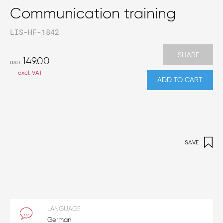
Communication training
LIS-HF-1842
SHARE
149.00
USD
excl. VAT
ADD TO CART
SAVE
LANGUAGE
German