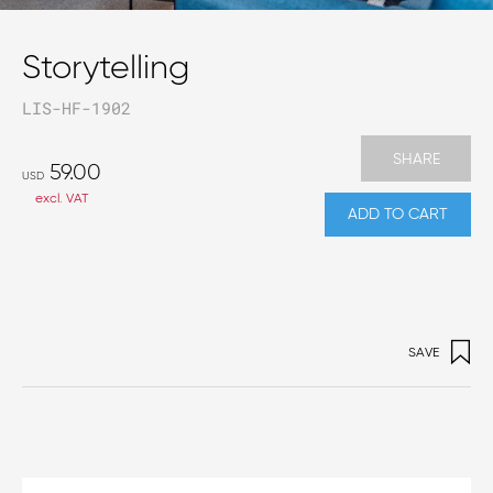
Storytelling
LIS-HF-1902
SHARE
59.00
USD
excl. VAT
ADD TO CART
SAVE